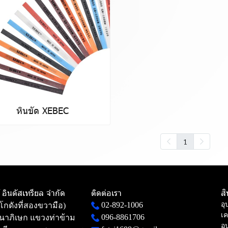
หินขัด XEBEC
1
ท้ อินดัสเทรียล จำกัด
ติดต่อเรา
ส
02-892-1006
อุ
(โกดังที่สองขวามือ)
เค
096-8861706
าภิเษก แขวงท่าข้าม
อุ