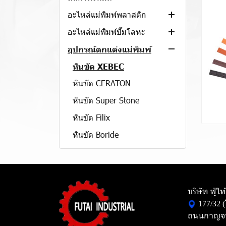
อะไหล่แม่พิมพ์พลาสติก
อะไหล่แม่พิมพ์ปั๊มโลหะ
เข็มกระทุ้ง
สปริงแม่พิมพ์
สตริปเปอร์ไกด์พิน
อุปกรณ์ตกแต่งแม่พิมพ์
ไกด์พิน
สตริปเปอร์ไกด์บู๊ซ
หินขัด XEBEC
ไกด์บูช
ปลอกลูกปืนพลาสติก
หินขัด CERATON
พลาสติ้งล็อค
ปลอกลูกปืนอลูมิเนียม
หินขัด Super Stone
TAPER PIN เตเปอร์พิน
ไกด์บู๊ซแบบไม่ใช้น้ำมัน (กรา
หินขัด Filix
ไฟท์)
บู๊ชแม่พิมพ์ยาง
หินขัด Boride
พั้นช์ตรง SKD-11
ผงเพชรเหลว
โดเวลพินตัน-โดเวลพินเกลียว
ลูกขัดสีชมพู
ตัวตอกวันที่เดือนปี
ลูกขัดสีเขียว
บริษัท ฟู่ไ
โมลด์ช็อตเคาน์เตอร์
ดอกเจียรคาร์ไบด์
177/32 
ถนนกาญจน
สตริปเปอร์โบลท์
ลูกขัดสักหลาด