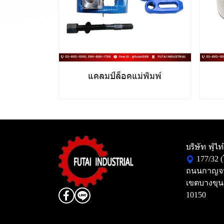
แคลมป์ล็อคแม่พิมพ์
บริษัท ฟู่ไ
177/32 
ถนนกาญจน
เขตบางขุน
10150