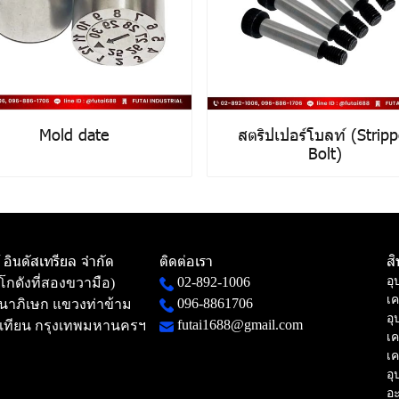
Mold date
สตริปเปอร์โบลท์ (Stripp
Bolt)
ท้ อินดัสเทรียล จำกัด
ติดต่อเรา
ส
02-892-1006
อุ
(โกดังที่สองขวามือ)
เค
096-8861706
าภิเษก แขวงท่าข้าม
อุ
futai1688@gmail.com
เทียน กรุงเทพมหานครฯ
เค
เค
อุ
อะ