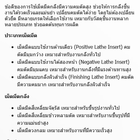
ข้อดีของการใช้เม็ดมีดกลึงมีความคมตัดสูง ช่วยให้การกลึงชิ้น
งานได้รวดเร็วและแม่นยำ เปลี่ยนคมตัดได้ง่าย โดยไม่ต้องเปลี่ยน
ตัวยึด มีหลายเกรดให้เลือกใช้งาน เหมาะกับวัสดุชิ้นงานหลาก
หลายประเภท ช่วยลดต้นทุนการผลิต
ประเภทเม็ดมีด
เม็ดมีดแบบใช้งานด้านเดียว (Positive Lathe Insert) คม
ตัดมีมุมกว้าง เหมาะสำหรับงานกลึงทั่วไป
เม็ดมีดแบบใช้งานได้สองหน้า (Negative Lathe Insert)
คมตัดมีมุมแคบ เหมาะสำหรับงานกลึงที่มีแรงต้านทานสูง
เม็ดมีดแบบกลึงผิวสำเร็จ (Finishing Lathe Insert) คมตัด
มีความคมมาก เหมาะสำหรับงานกลึงผิวสำเร็จ
เม็ดมีดกลึง
เม็ดมีดสี่เหลี่ยมจัตุรัส เหมาะสำหรับขึ้นรูปงานทั่วไป
เม็ดมีดสี่เหลี่ยมข้าวหลามตัด เหมาะสำหรับงานขึ้นรูปที่มี
ความแม่นยำสูง
เม็ดมีดวงกลม เหมาะสำหรับงานที่มีความเร็วสูง