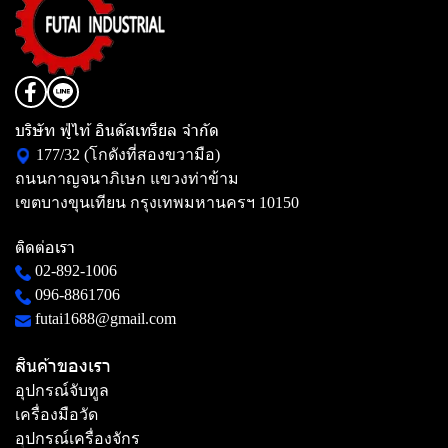
บริษัท ฟู่ไท้ อินดัสเทรียล จำกัด
177/32 (โกดังที่สองขวามือ)
ถนนกาญจนาภิเษก แขวงท่าข้าม
เขตบางขุนเทียน กรุงเทพมหานครฯ 10150
ติดต่อเรา
02-892-1006
096-8861706
futai1688@gmail.com
สินค้าของเรา
อุปกรณ์จับทูล
เครื่องมือวัด
อุปกรณ์เครื่องจักร