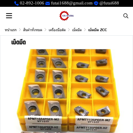
02-892-1006
futai1688@gmail.com
@futai688
หน้าแรก
สินค้าทั้งหมด
เครื่องมือตัด
เม็ดมีด
เม็ดมีด ZCC