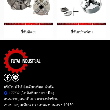
สี่จับอิสระ
สี่จับเข้าพร้อม
บริษัท ฟู่ไท้ อินดัสเทรียล จำกัด
177/32 (โกดังที่สองขวามือ)
ถนนกาญจนาภิเษก แขวงท่าข้าม
เขตบางขุนเทียน กรุงเทพมหานครฯ 10150