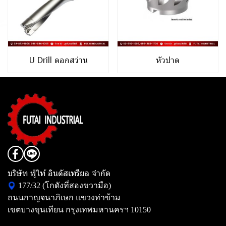
U Drill ดอกสว่าน
หัวปาด
บริษัท ฟู่ไท้ อินดัสเทรียล จำกัด
177/32 (โกดังที่สองขวามือ)
ถนนกาญจนาภิเษก แขวงท่าข้าม
เขตบางขุนเทียน กรุงเทพมหานครฯ 10150