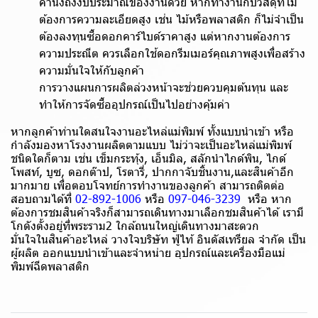
คำนึงถึงงบประมาณของงานด้วย หากทำงานกับวัสดุที่ไม่
ต้องการความละเอียดสูง เช่น ไม้หรือพลาสติก ก็ไม่จำเป็น
ต้องลงทุนซื้อดอกคาร์ไบด์ราคาสูง แต่หากงานต้องการ
ความประณีต ควรเลือกใช้ดอกรีมเมอร์คุณภาพสูงเพื่อสร้าง
ความมั่นใจให้กับลูกค้า
การวางแผนการผลิตล่วงหน้าจะช่วยควบคุมต้นทุน และ
ทำให้การจัดซื้ออุปกรณ์เป็นไปอย่างคุ้มค่า
หากลูกค้าท่านใดสนใจงานอะไหล่แม่พิมพ์ ทั้งแบบนำเข้า หรือ
กำลังมองหาโรงงานผลิตตามแบบ ไม่ว่าจะเป็นอะไหล่แม่พิมพ์
ชนิดใดก็ตาม เช่น เข็มกระทุ้ง, เอ็นมิล, สลักนำไกด์พิน, ไกด์
โพสท์, บูซ, ดอกต๊าป, โรตารี่, ปากกาจับชิ้นงาน,และสินค้าอีก
มากมาย เพื่อตอบโจทย์การทำงานของลูกค้า สามารถติดต่อ
สอบถามได้ที่
02-892-1006
หรือ
097-046-3239
หรือ หาก
ต้องการชมสินค้าจริงก็สามารถเดินทางมาเลือกชมสินค้าได้ เรามี
โกดังตั้งอยู่ที่พระราม2 ใกล้ถนนใหญ่เดินทางมาสะดวก
มั่นใจในสินค้าอะไหล่ วางใจบริษัท ฟู่ไท้ อินดัสเทรียล จำกัด เป็น
ผู้ผลิต ออกแบบนำเข้าและจำหน่าย อุปกรณ์และเครื่องมือแม่
พิมพ์ฉีดพลาสติก