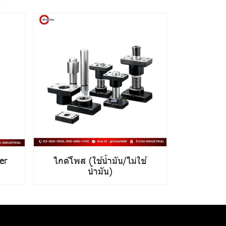
er
ไกด์โพส (ใช้น้ำมัน/ไม่ใช้
น้ำมัน)