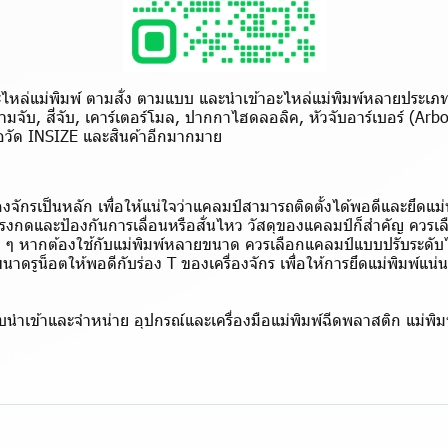
หล่แม่พิมพ์ ตามสั่ง ตามแบบ และนำเข้าอะไหล่แม่พิมพ์หลายประเภท เช
ามจับ, สี่จับ, เคาร์เตอร์โมล, ปากกาไฮดลอลิค, หัวจับอาร์เบอร์ (Arb
งมือวัด INSIZE และสินค้าอีกมากมาย
ักรเป็นหลัก เพื่อให้แน่ใจว่าแคลมป์สามารถติดตั้งได้พอดีและยึดแม่
รงกดและป้องกันการเลื่อนหรือสั่นไหว วัสดุของแคลมป์ก็สำคัญ ควรเลือ
้ำ ๆ หากต้องใช้กับแม่พิมพ์หลายขนาด ควรเลือกแคลมป์แบบปรับระดั
าดรูน็อตให้พอดีกับร่อง T ของเครื่องจักร เพื่อให้การยึดแม่พิมพ์
อกแบบนำเข้าและจำหน่าย อุปกรณ์และเครื่องมือแม่พิมพ์ฉีดพลาสติก แม่