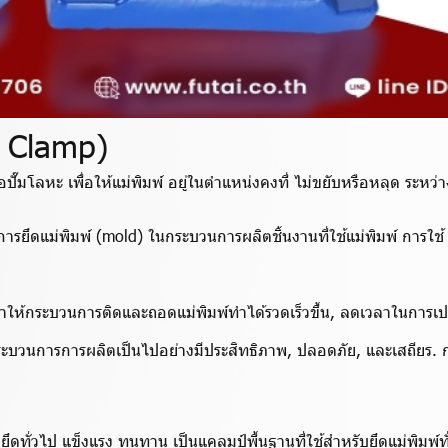
d Clamp)
ือปั๊มโลหะ เพื่อให้แม่พิมพ์ อยู่ในตำแหน่งคงที่ ไม่ขยับหรือหลุด ระ
การยึดแม่พิมพ์ (mold) ในกระบวนการผลิตชิ้นงานที่ใช้แม่พิมพ์ การใ
ห้กระบวนการติดและถอดแม่พิมพ์ทำได้รวดเร็วขึ้น, ลดเวลาในการเปลี
บวนการการผลิตเป็นไปอย่างมีประสิทธิภาพ, ปลอดภัย, และเสถียร. ก
ึดทั่วไป แข็งแรง ทนทาน เป็นแคลมป์พื้นฐานที่ใช้สำหรับยึดแม่พิม