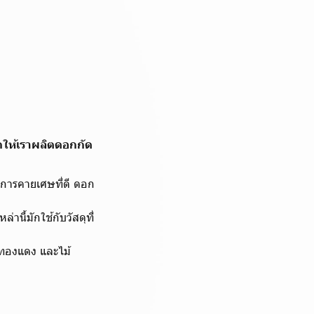
ถให้เราผลิตดอกกัด
ะการคายเศษที่ดี ดอก
นี้มักใช้กับวัสดุที่
ม ทองแดง และไม้