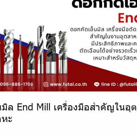
นมิล End Mill เครื่องมือสำคัญในอ
ลหะ