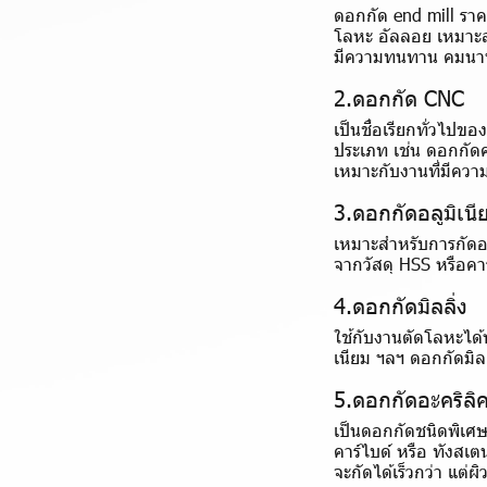
ดอกกัด end mill ราคา
โลหะ อัลลอย เหมาะสำ
มีความทนทาน คมนาน ต
2.ดอกกัด CNC
เป็นชื่อเรียกทั่วไป
ประเภท เช่น ดอกกัดคา
เหมาะกับงานที่มีควา
3.ดอกกัดอลูมิเนี
เหมาะสำหรับการกัดอล
จากวัสดุ HSS หรือคา
4.ดอกกัดมิลลิ่ง
ใช้กับงานตัดโลหะได
เนียม ฯลฯ ดอกกัดมิ
5.ดอกกัดอะคริลิ
เป็นดอกกัดชนิดพิเศษ
คาร์ไบด์ หรือ ทังสเ
จะกัดได้เร็วกว่า แต่