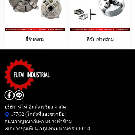
สี่จับอิสระ
สี่จับเข้าพร้อม
บริษัท ฟู่ไท้ อินดัสเทรียล จำกัด
177/32 (โกดังที่สองขวามือ)
ถนนกาญจนาภิเษก แขวงท่าข้าม
เขตบางขุนเทียน กรุงเทพมหานครฯ 10150