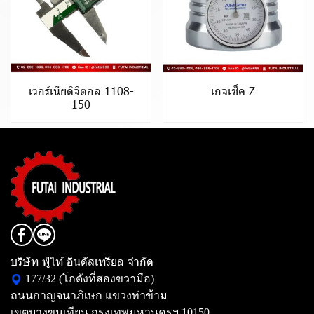
เวอร์เนียดิจิตอล 1108-
เกจเช็ค Z
150
บริษัท ฟู่ไท้ อินดัสเทรียล จำกัด
177/32 (โกดังที่สองขวามือ)
ถนนกาญจนาภิเษก แขวงท่าข้าม
เขตบางขุนเทียน กรุงเทพมหานครฯ 10150