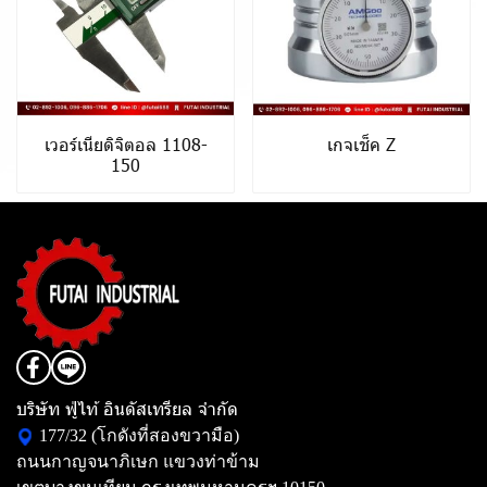
เวอร์เนียดิจิตอล 1108-
เกจเช็ค Z
150
บริษัท ฟู่ไท้ อินดัสเทรียล จำกัด
177/32 (โกดังที่สองขวามือ)
ถนนกาญจนาภิเษก แขวงท่าข้าม